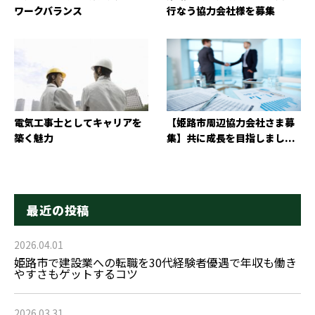
ワークバランス
行なう協力会社様を募集
電気工事士としてキャリアを
【姫路市周辺協力会社さま募
築く魅力
集】共に成長を目指しまし...
最近の投稿
2026.04.01
姫路市で建設業への転職を30代経験者優遇で年収も働き
やすさもゲットするコツ
2026.03.31