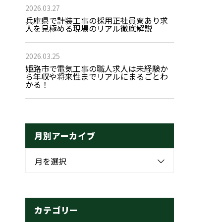
2026.03.27
兵庫県で計装工事の採用正社員寮あり求
人を見極める現場のリアル徹底解説
2026.03.25
姫路市で電気工事の職人求人は未経験か
ら年収や将来性までリアルにまるごとわ
かる！
月別アーカイブ
月を選択
カテゴリー