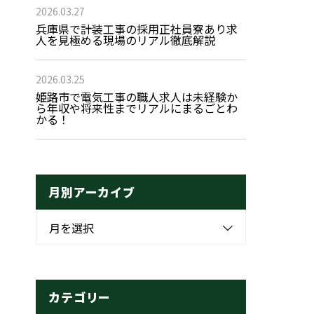
2026.03.27
兵庫県で計装工事の採用正社員寮あり求
人を見極める現場のリアル徹底解説
2026.03.25
姫路市で電気工事の職人求人は未経験か
ら年収や将来性までリアルにまるごとわ
かる！
月別アーカイブ
月を選択
カテゴリー